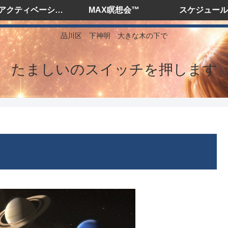
DNAアクティベーション
MAX瞑想会™️
スケジュール
品川区 下神明 大きな木の下で
たましいのスイッチを押します